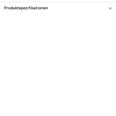
Produktspezifikationen
Farbe
Schwarz
Farbton
Schwarz
Damen/Herren
Unisex
Referenznummer
3000015642
Teilenummer des Herstellers
1433015
EAN
036282067547