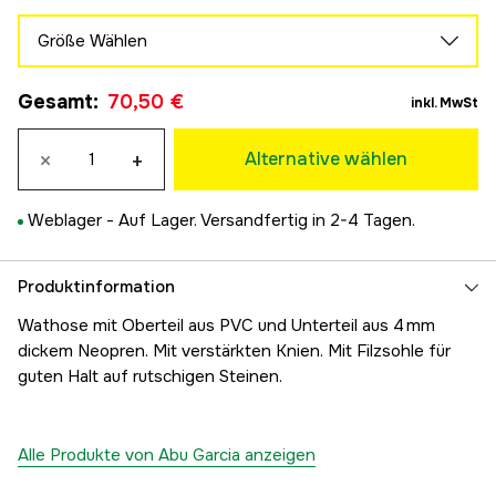
Größe Wählen
40-41
Gesamt
:
70,50 €
70,50 €
inkl. MwSt
42-43
70,50 €
×
+
Alternative wählen
44-45
70,50 €
Weblager -
Auf Lager. Versandfertig in 2-4 Tagen.
46-47
70,50 €
Produktinformation
Wathose mit Oberteil aus PVC und Unterteil aus 4 mm
dickem Neopren. Mit verstärkten Knien. Mit Filzsohle für
guten Halt auf rutschigen Steinen.
Alle Produkte von Abu Garcia anzeigen