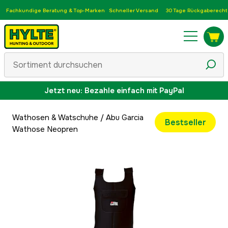
Fachkundige Beratung & Top-Marken
Schneller Versand
30 Tage Rückgaberecht
Jetzt neu: Bezahle einfach mit PayPal
Wathosen & Watschuhe
/
Abu Garcia
Bestseller
Wathose Neopren