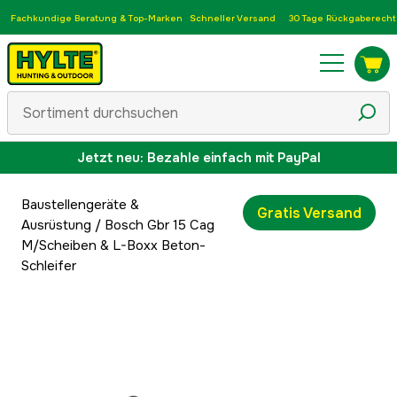
Fachkundige Beratung & Top-Marken
Schneller Versand
30 Tage Rückgaberecht
Jetzt neu: Bezahle einfach mit PayPal
Baustellengeräte &
Gratis Versand
Ausrüstung
/
Bosch Gbr 15 Cag
M/Scheiben & L-Boxx Beton-
Schleifer