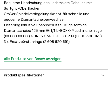
Bequeme Handhabung dank schmalem Gehäuse mit
Softgrip-Oberflächen
Großer Spindelverriegelungsknopf für schnelle und
bequeme Diamantscheibenwechsel
Lieferung inklusive Spannschlüssel; Kugelformige
Diamantscheibe 125 mm Ø; 1/1 L-BOXX-Maschineneinlage
(XXXXXXXXXXX) GBR 15 CAG; L-BOXX 238 (1 600 A00 1RS);
3 x Ersatzbürstenringe (2 608 620 691)
Alle Produkte von Bosch anzeigen
Produktspezifikationen
Antriebsquelle
Elektrisch 230V
Globale Garantie
yes
Referenznummer
1000072324