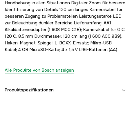
Handhabung in allen Situationen Digitaler Zoom für bessere
Identifizierung von Details 120 cm langes Kamerakabel für
besseren Zugang zu Problemstellen Leistungsstarke LED
zur Beleuchtung dunkler Bereiche Lieferumfang: AA1
Alkalibatterieadapter (1 608 M00 C1B); Kamerakabel für GIC
120 C, 8,5 mm Durchmesser, 120 cm lang (1 600 A00 9B9);
Haken, Magnet, Spiegel; L-BOXX-Einsatz; Mikro-USB-
Kabel; 4 GB MicroSD-Karte; 4 x 1,5 V LR6-Batterien (AA)
Alle Produkte von Bosch anzeigen
Produktspezifikationen
Batteriespannung
12 V
Displaygröße
3.5 Zoll
Kameragehäusedurchmesser
8.5 mm