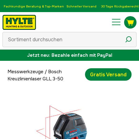
Fachkundige Beratung & Top-Marken
Schneller Versand
30 Tage Rückgaberecht
Jetzt neu: Bezahle einfach mit PayPal
Messwerkzeuge
/
Bosch
Gratis Versand
Kreuzlinienlaser GLL 3-50