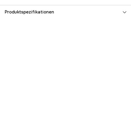
Produktspezifikationen
Raddurchmesser
318.5 mm
Radumfang
1 m
Genauigkeit
±1 dm/100 m
Maximaler Messwert
9999.9 m
Globale Garantie
yes
Referenznummer
1000072195
Teilenummer des Herstellers
0601074000
EAN
3165140781541