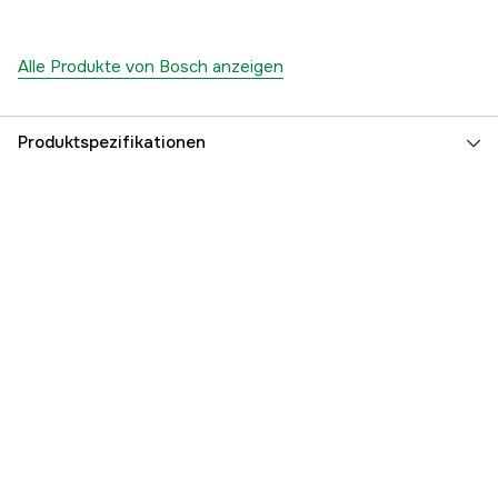
Alle Produkte von Bosch anzeigen
Produktspezifikationen
Länge
600 mm
Genauigkeit
±0,1°
Magnetisch
no
Umgekehrte Messung
no
Anzahl vertikale Libellen
1 Stk.
Gewicht
1.6 kg
Globale Garantie
yes