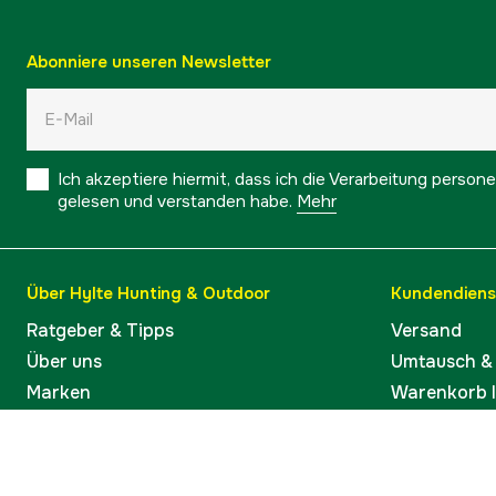
Abonniere unseren Newsletter
Ich akzeptiere hiermit, dass ich die Verarbeitung pers
gelesen und verstanden habe.
Mehr
Über Hylte Hunting & Outdoor
Kundendiens
Ratgeber & Tipps
Versand
Über uns
Umtausch &
Marken
Warenkorb 
Kontakt
Kauf widerr
Barrierefreiheit