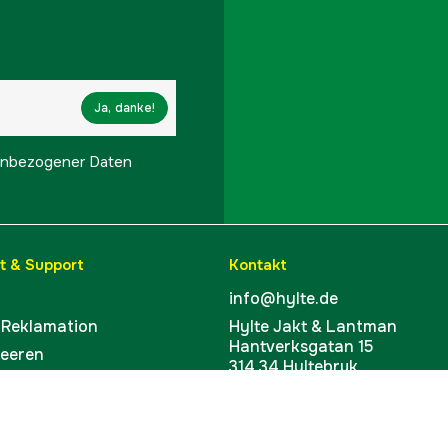
Ja, danke!
onenbezogener Daten
t & Support
Kontakt
info@hylte.de
 Reklamation
Hylte Jakt & Lantman
Hantverksgatan 15
leeren
314 34 Hyltebruk
ufen
Schweden