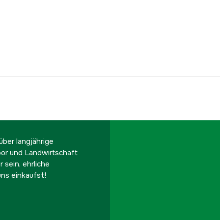
ber langjährige
oor und Landwirtschaft
 sein, ehrliche
ns einkaufst!