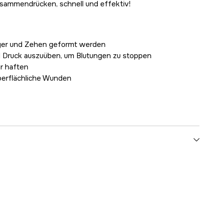
sammendrücken, schnell und effektiv!
nger und Zehen geformt werden
 Druck auszuüben, um Blutungen zu stoppen
r haften
berflächliche Wunden
1000715118
ellers
1002293409030
7310610028015