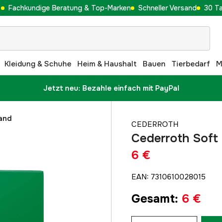
Fachkundige Beratung & Top-Marken
Schneller Versand
30 T
Kleidung & Schuhe
Heim & Haushalt
Bauen
Tierbedarf
M
Jetzt neu: Bezahle einfach mit PayPal
and
CEDERROTH
Cederroth Soft
6 €
EAN
:
7310610028015
Gesamt
:
6 €