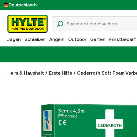
Deutschland
Sverige
Danmark
Jagen
Schießen
Angeln
Outdoor
Garten
Forstbedarf
Suomi
Norge
Heim & Haushalt
/
Erste Hilfe
/
Cederroth Soft Foam Verb