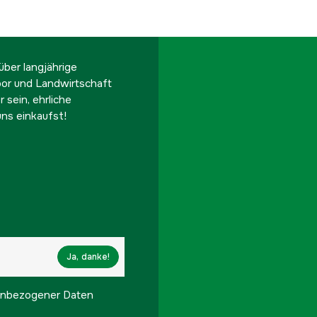
ber langjährige
oor und Landwirtschaft
 sein, ehrliche
ns einkaufst!
Ja, danke!
onenbezogener Daten