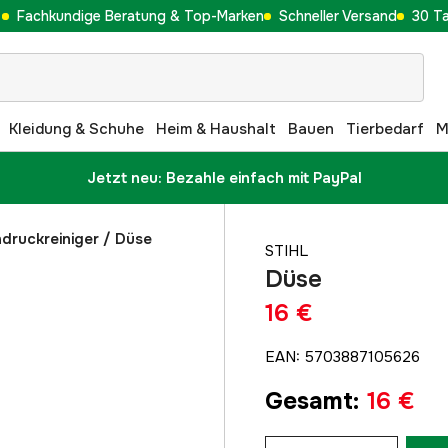
Fachkundige Beratung & Top-Marken
Schneller Versand
30 T
Kleidung & Schuhe
Heim & Haushalt
Bauen
Tierbedarf
M
Jetzt neu: Bezahle einfach mit PayPal
druckreiniger
/
Düse
STIHL
Düse
16 €
EAN
:
5703887105626
Gesamt
:
16 €