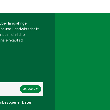
ber langjährige
oor und Landwirtschaft
 sein, ehrliche
ns einkaufst!
Ja, danke!
onenbezogener Daten