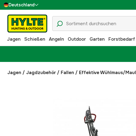
Deutschland
Sverige
Danmark
Jagen
Schießen
Angeln
Outdoor
Garten
Forstbedarf
Suomi
Norge
Jagen
/
Jagdzubehör
/
Fallen
/
Effektive Wühlmaus/Maul