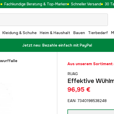
Fachkundige Beratung & Top-Marken
Schneller Versand
30 T
Kleidung & Schuhe
Heim & Haushalt
Bauen
Tierbedarf
M
Jetzt neu: Bezahle einfach mit PayPal
wurffalle
Aus unserem Sortimen
RUAG
Effektive Wühlm
96,95 €
EAN
:
7340198538248