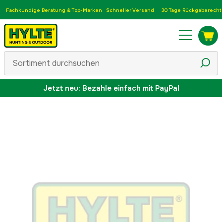
Fachkundige Beratung & Top-Marken
Schneller Versand
30 Tage Rückgaberecht
Jetzt neu: Bezahle einfach mit PayPal