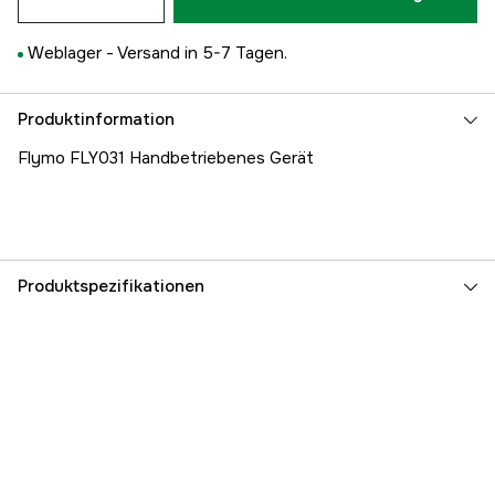
Weblager -
Versand in 5-7 Tagen.
Produktinformation
Flymo FLY031 Handbetriebenes Gerät
Produktspezifikationen
Referenznummer
2000002358
Teilenummer des Herstellers
5994318-90
EAN
7392930526679