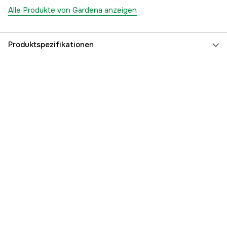
Alle Produkte von Gardena anzeigen
Produktspezifikationen
Globale Garantie
yes
Garantie
25 Jahre
Referenznummer
1000112923
Teilenummer des Herstellers
03250-20
EAN
4078500325004