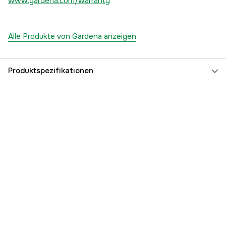
www.gardena.com/warranty
Alle Produkte von Gardena anzeigen
Produktspezifikationen
Globale Garantie
yes
Garantie
25 Jahre
Referenznummer
1000112925
Teilenummer des Herstellers
03260-20
EAN
4078500326001