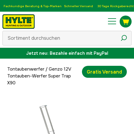
Fachkundige Beratung & Top-Marken
Schneller Versand
30 Tage Rückgaberecht
Jetzt neu: Bezahle einfach mit PayPal
Tontaubenwerfer
/
Genzo 12V
Gratis Versand
Tontauben-Werfer Super Trap
X90