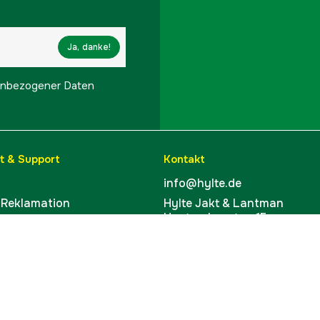
Ja, danke!
onenbezogener Daten
t & Support
Kontakt
info@hylte.de
 Reklamation
Hylte Jakt & Lantman
Hantverksgatan 15
leeren
314 34 Hyltebruk
ufen
Schweden