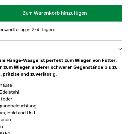
Zum Warenkorb hinzufügen
ersandfertig in 2-4 Tagen.
ale Hänge-Waage ist perfekt zum Wiegen von Futter,
er zum Wiegen anderer schwerer Gegenstände bis zu
g, präzise und zuverlässig.
ehäuse
Edelstahl
sfeder
rgrundbeleuchtung
ra, Hold und Unit
terien
en
00 kg