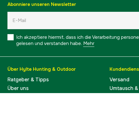
Abonniere unseren Newsletter
Ich akzeptiere hiermit, dass ich die Verarbeitung pers
gelesen und verstanden habe.
Mehr
Über Hylte Hunting & Outdoor
Kundendiens
Ratgeber & Tipps
Versand
Über uns
Umtausch &
Marken
Warenkorb 
Kontakt
Kauf widerr
Barrierefreiheit