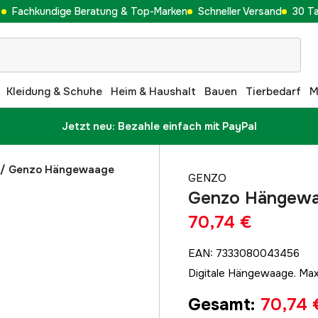
Fachkundige Beratung & Top-Marken
Schneller Versand
30 T
Kleidung & Schuhe
Heim & Haushalt
Bauen
Tierbedarf
M
Jetzt neu: Bezahle einfach mit PayPal
/
Genzo Hängewaage
GENZO
Genzo Hängewaa
70,74 €
EAN
:
7333080043456
Digitale Hängewaage. Max
Gesamt
:
70,74 