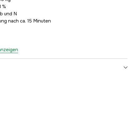
,3 %
lb und N
ng nach ca. 15 Minuten
anzeigen
3000015218
ellers
SF-923
7333080043456