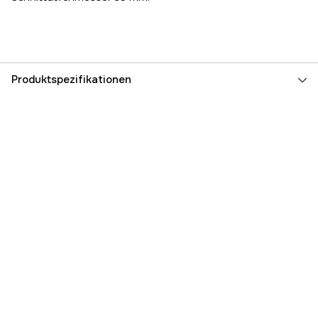
Produktspezifikationen
Referenznummer
1000000181
Teilenummer des Herstellers
2043
EAN
4951167620432