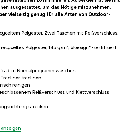
gasemissionen zu minimieren. Außerdem ist sie mit
chen ausgestattet, um das Nötige mitzunehmen.
er vielseitig genug für alle Arten von Outdoor-
ecyceltem Polyester. Zwei Taschen mit Reißverschluss.
recyceltes Polyester, 145 g/m², bluesign®-zertifiziert
0 Grad im Normalprogramm waschen
m Trockner trocknen
misch reinigen
eschlossenem Reißverschluss und Klettverschluss
ängsrichtung strecken
s anzeigen