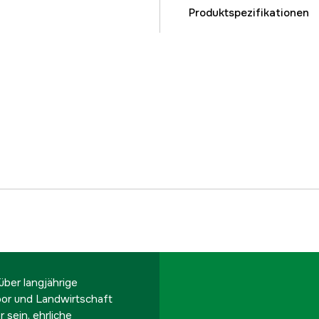
Produktspezifikationen
Farbton
Damen/Herren
Referenznummer
Teilenummer des Herst
EAN
ber langjährige
oor und Landwirtschaft
 sein, ehrliche