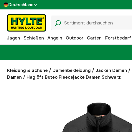
Deutschland
Sverige
Danmark
Jagen
Schießen
Angeln
Outdoor
Garten
Forstbedarf
Suomi
Norge
Kleidung & Schuhe
/
Damenbekleidung
/
Jacken Damen
/
Damen
/
Haglöfs Buteo Fleecejacke Damen Schwarz