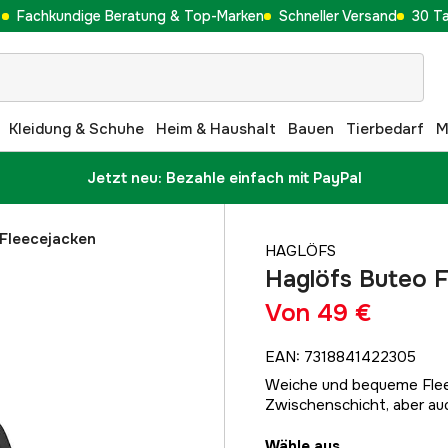
Fachkundige Beratung & Top-Marken
Schneller Versand
30 T
Kleidung & Schuhe
Heim & Haushalt
Bauen
Tierbedarf
M
Jetzt neu: Bezahle einfach mit PayPal
Fleecejacken
HAGLÖFS
Haglöfs Buteo 
Von
49 €
EAN
:
7318841422305
Weiche und bequeme Fleec
Zwischenschicht, aber auc
Wähle aus