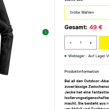
Größe Wählen
S
Gesamt
:
49 €
49 €
M
×
+
49 €
L
49 €
Weblager -
Auf Lager. V
XL
49 €
Produktinformation
XXL
Bei all den Outdoor-Aben
49 €
zuverlässige Zwischensc
Jacke hat eine fantasti
Isolierungseigenschaften
macht. Sie besteht aus r