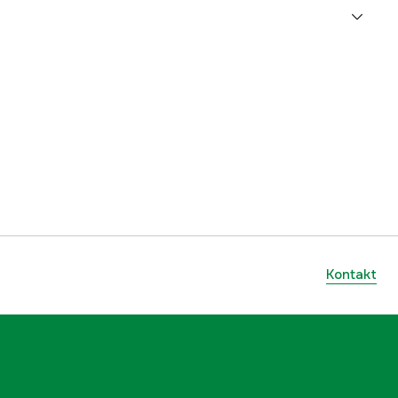
Schwarz
Damen
3000023594
ellers
6050742C5015
7318841422305
Kontakt