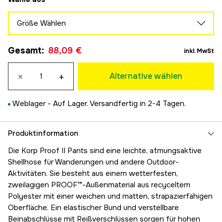
Größe Wählen
S
Gesamt
:
88,09 €
88,10 €
inkl. MwSt
M
88,10 €
×
+
Alternative wählen
L
88,10 €
Weblager -
Auf Lager. Versandfertig in 2-4 Tagen.
XL
88,10 €
2XL
Produktinformation
88,10 €
Die Korp Proof II Pants sind eine leichte, atmungsaktive
Shellhose für Wanderungen und andere Outdoor-
Aktivitäten. Sie besteht aus einem wetterfesten,
zweilagigen PROOF™-Außenmaterial aus recyceltem
Polyester mit einer weichen und matten, strapazierfähigen
Oberfläche. Ein elastischer Bund und verstellbare
Beinabschlüsse mit Reißverschlüssen sorgen für hohen