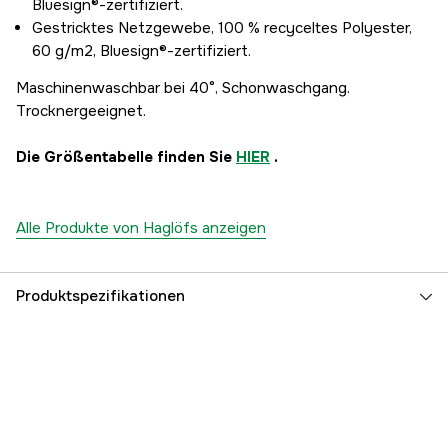
Bluesign®-zertifiziert.
Gestricktes Netzgewebe, 100 % recyceltes Polyester,
60 g/m2, Bluesign®-zertifiziert.
Maschinenwaschbar bei 40°, Schonwaschgang.
Trocknergeeignet.
Die Größentabelle finden Sie
HIER
.
Alle Produkte von Haglöfs anzeigen
Produktspezifikationen
Farbton
Schwarz
Damen/Herren
Damen
Referenznummer
3000045988