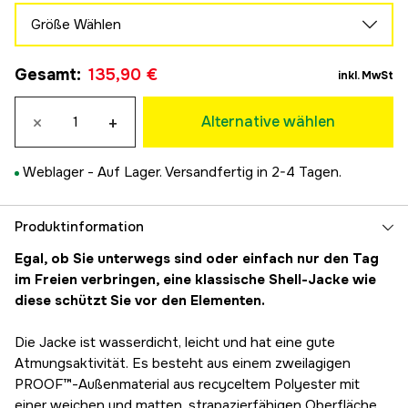
Größe Wählen
S
Gesamt
:
135,90 €
135,90 €
inkl. MwSt
M
135,90 €
×
+
Alternative wählen
L
135,90 €
Weblager -
Auf Lager. Versandfertig in 2-4 Tagen.
XL
135,90 €
Produktinformation
Egal, ob Sie unterwegs sind oder einfach nur den Tag
im Freien verbringen, eine klassische Shell-Jacke wie
diese schützt Sie vor den Elementen.
Die Jacke ist wasserdicht, leicht und hat eine gute
Atmungsaktivität. Es besteht aus einem zweilagigen
PROOF™-Außenmaterial aus recyceltem Polyester mit
einer weichen und matten, strapazierfähigen Oberfläche.