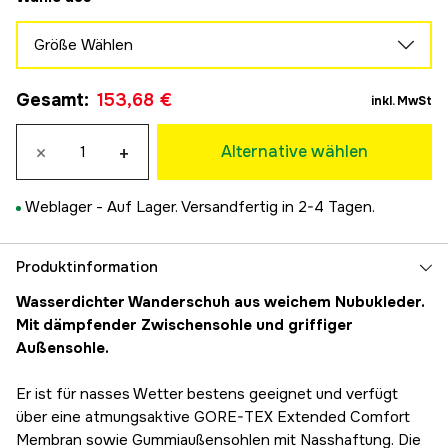
Größe Wählen
40
Gesamt
:
153,68 €
153,68 €
inkl. MwSt
40 2/3
153,68 €
×
+
Alternative wählen
41 1/3
153,68 €
Weblager -
Auf Lager. Versandfertig in 2-4 Tagen.
42
153,68 €
42 2/3
Produktinformation
153,68 €
Wasserdichter Wanderschuh aus weichem Nubukleder.
43 1/3
Mit dämpfender Zwischensohle und griffiger
153,68 €
Außensohle.
44
153,68 €
Er ist für nasses Wetter bestens geeignet und verfügt
44 2/3
über eine atmungsaktive GORE-TEX Extended Comfort
153,68 €
Membran sowie Gummiaußensohlen mit Nasshaftung. Die
45 1/3