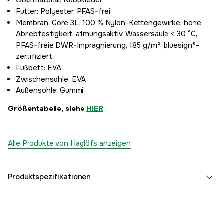
Obermaterial: Nubukleder
Futter: Polyester, PFAS-frei
Membran: Gore 3L, 100 % Nylon-Kettengewirke, hohe
Abriebfestigkeit, atmungsaktiv, Wassersäule < 30 °C,
PFAS-freie DWR-Imprägnierung, 185 g/m², bluesign®-
zertifiziert
Fußbett: EVA
Zwischensohle: EVA
Außensohle: Gummi
Größentabelle, siehe
HIER
Alle Produkte von Haglöfs anzeigen
Produktspezifikationen
Farbton
Schwarz
Aktivität
Wandern, Spaziergang