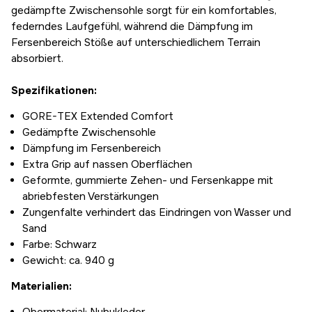
gedämpfte Zwischensohle sorgt für ein komfortables,
153,68 €
federndes Laufgefühl, während die Dämpfung im
46
Fersenbereich Stöße auf unterschiedlichem Terrain
153,68 €
absorbiert.
46 2/3
153,68 €
Spezifikationen:
47 1/3
153,68 €
GORE-TEX Extended Comfort
48
Gedämpfte Zwischensohle
Vorübergehend ausverkauft
153,68 €
Dämpfung im Fersenbereich
Extra Grip auf nassen Oberflächen
Geformte, gummierte Zehen- und Fersenkappe mit
abriebfesten Verstärkungen
Zungenfalte verhindert das Eindringen von Wasser und
Sand
Farbe: Schwarz
Gewicht: ca. 940 g
Materialien: