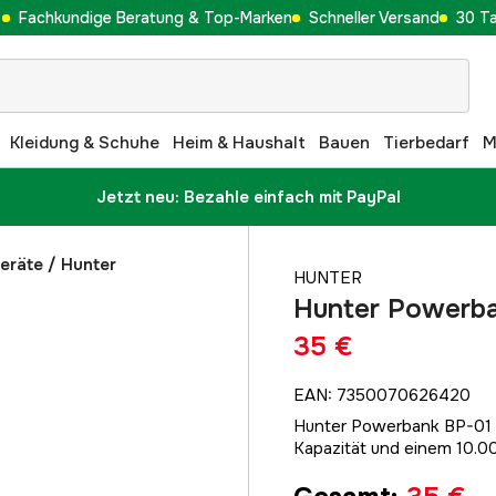
Fachkundige Beratung & Top-Marken
Schneller Versand
30 T
Kleidung & Schuhe
Heim & Haushalt
Bauen
Tierbedarf
M
Jetzt neu: Bezahle einfach mit PayPal
geräte
/
Hunter
HUNTER
Hunter Powerb
35 €
EAN
:
7350070626420
Hunter Powerbank BP-01 i
Kapazität und einem 10.