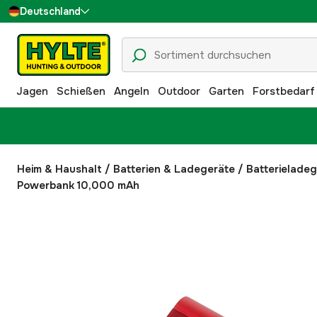
Deutschland
Sverige
Danmark
Jagen
Schießen
Angeln
Outdoor
Garten
Forstbedarf
Suomi
Norge
Heim & Haushalt
/
Batterien & Ladegeräte
/
Batterielade
Powerbank 10,000 mAh