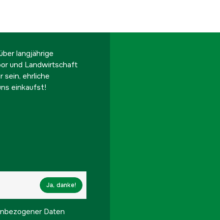
ber langjährige
oor und Landwirtschaft
 sein, ehrliche
ns einkaufst!
Ja, danke!
onenbezogener Daten