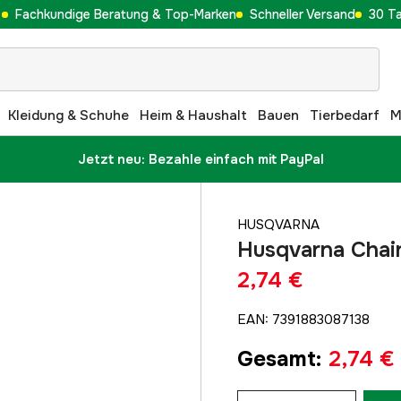
Fachkundige Beratung & Top-Marken
Schneller Versand
30 T
Kleidung & Schuhe
Heim & Haushalt
Bauen
Tierbedarf
M
Jetzt neu: Bezahle einfach mit PayPal
HUSQVARNA
Husqvarna Chai
2,74 €
EAN
:
7391883087138
Gesamt
:
2,74 €