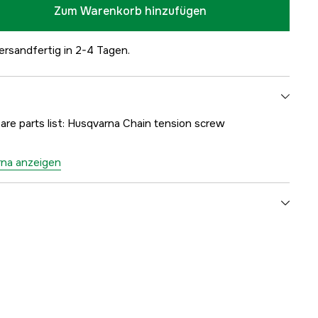
Zum Warenkorb hinzufügen
ersandfertig in 2-4 Tagen.
pare parts list: Husqvarna Chain tension screw
rna anzeigen
1000171650
ellers
5018192-01
7391883087138