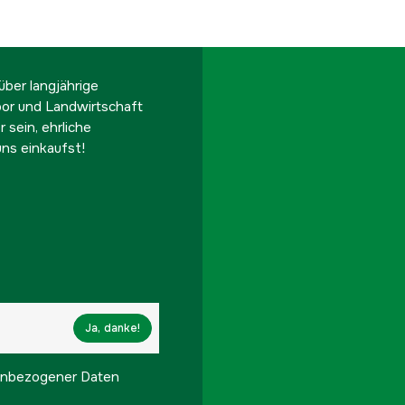
ber langjährige
oor und Landwirtschaft
 sein, ehrliche
ns einkaufst!
Ja, danke!
onenbezogener Daten