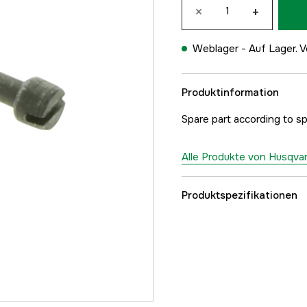
×
+
Weblager -
Auf Lager. V
Produktinformation
Spare part according to s
Alle Produkte von Husqva
Produktspezifikationen
Referenznummer
Teilenummer des Herst
EAN