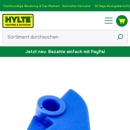
Fachkundige Beratung & Top-Marken
Schneller Versand
30 Tage Rückgaberecht
Jetzt neu: Bezahle einfach mit PayPal