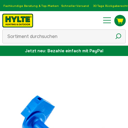
Fachkundige Beratung & Top-Marken
Schneller Versand
30 Tage Rückgaberecht
Jetzt neu: Bezahle einfach mit PayPal