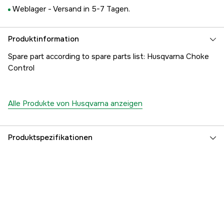
Weblager -
Versand in 5-7 Tagen.
Produktinformation
Spare part according to spare parts list: Husqvarna Choke
Control
Alle Produkte von Husqvarna anzeigen
Produktspezifikationen
Referenznummer
1000183159
Teilenummer des Herstellers
5039625-01
EAN
7391883107133