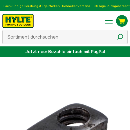
Fachkundige Beratung & Top-Marken
Schneller Versand
30 Tage Rückgaberecht
Jetzt neu: Bezahle einfach mit PayPal