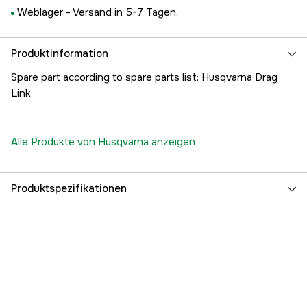
Weblager -
Versand in 5-7 Tagen.
Produktinformation
Spare part according to spare parts list: Husqvarna Drag
Link
Alle Produkte von Husqvarna anzeigen
Produktspezifikationen
Referenznummer
1000189563
Teilenummer des Herstellers
5052678-95
EAN
7391883108635