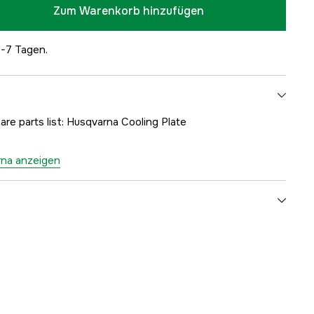
Zum Warenkorb hinzufügen
5-7 Tagen.
are parts list: Husqvarna Cooling Plate
rna anzeigen
1000181547
ellers
5037237-01
7391883101490