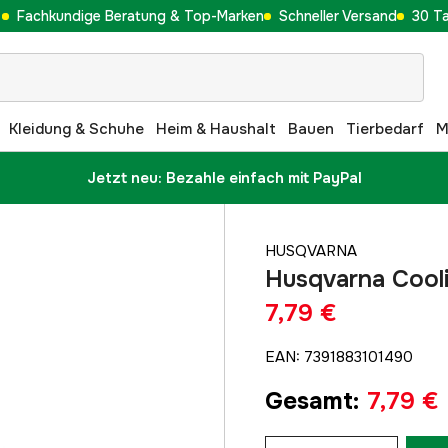
Fachkundige Beratung & Top-Marken
Schneller Versand
30 T
Kleidung & Schuhe
Heim & Haushalt
Bauen
Tierbedarf
M
Jetzt neu: Bezahle einfach mit PayPal
HUSQVARNA
Husqvarna Cooli
7,79 €
EAN
:
7391883101490
Gesamt
:
7,79 €