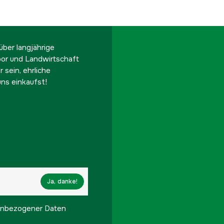
ber langjährige
oor und Landwirtschaft
 sein, ehrliche
ns einkaufst!
Ja, danke!
onenbezogener Daten