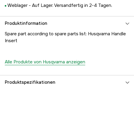
Weblager -
Auf Lager. Versandfertig in 2-4 Tagen.
Produktinformation
Spare part according to spare parts list: Husqvarna Handle
Insert
Alle Produkte von Husqvarna anzeigen
Produktspezifikationen
Referenznummer
1000183929
Teilenummer des Herstellers
5041063-01
EAN
7391883256442