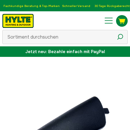
Fachkundige Beratung & Top-Marken
Schneller Versand
30 Tage Rückgaberecht
Jetzt neu: Bezahle einfach mit PayPal