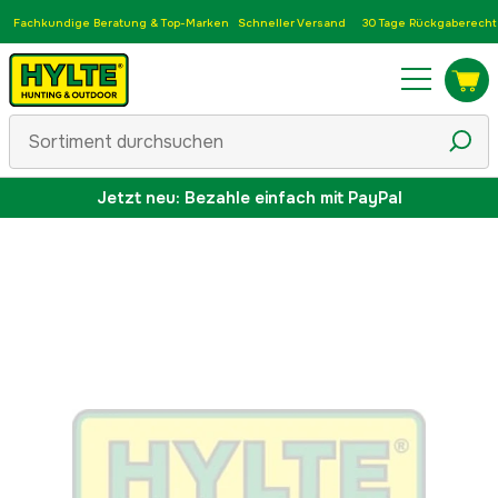
Fachkundige Beratung & Top-Marken
Schneller Versand
30 Tage Rückgaberecht
Jetzt neu: Bezahle einfach mit PayPal