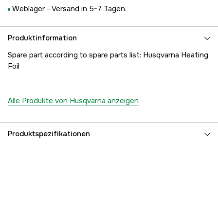
Weblager -
Versand in 5-7 Tagen.
Produktinformation
Spare part according to spare parts list: Husqvarna Heating
Foil
Alle Produkte von Husqvarna anzeigen
Produktspezifikationen
Referenznummer
1000182330
Teilenummer des Herstellers
5038459-01
EAN
7391883103739