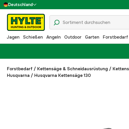
Deutschland
Sverige
Danmark
Jagen
Schießen
Angeln
Outdoor
Garten
Forstbedarf
Suomi
Norge
Forstbedarf
/
Kettensäge & Schneidausrüstung
/
Ketten
Husqvarna
/
Husqvarna Kettensäge 130