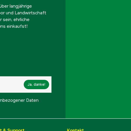
ber langjährige
Beheizter Griff
oor und Landwirtschaft
 sein, ehrliche
ns einkaufst!
Inklusive Schneidausr
Einstellbarer Ölfluss
Kettenteilung
Kettengeschwindigkeit
Ja, danke!
Kettengeschwindigkeit
onenbezogener Daten
Kurznummer
Motorsågsklassning
Empfohlenes Mindest
t & Support
Kontakt