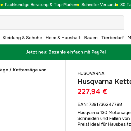
Fachkundige Beratung & Top-Marken
Schneller Versand
30 T
Kleidung & Schuhe
Heim & Haushalt
Bauen
Tierbedarf
M
Jetzt neu: Bezahle einfach mit PayPal
säge
/
Kettensäge von
HUSQVARNA
Husqvarna Kett
227,94 €
EAN
:
7391736247788
Husqvarna 130 Motorsäge 
Schneiden und Fällen von 
Preis! Ideal für Hausbesitz