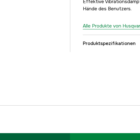
Effektive Vibrationsdämp
Hände des Benutzers.
Alle Produkte von Husqva
Produktspezifikationen
Antriebsquelle
Zylindervolumen
Treibgliedbreite
Anzahl der Antriebsgli
Leistung
Feilddurchmesser