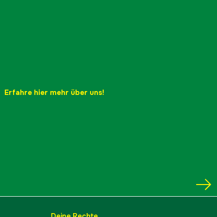
no
üstung
yes
no
Erfahre hier mehr über uns!
3/8''
 bei maximaler Leistung
16.8 m/s
 bei 133% Motorleistung
22.3 m/s
S93G X-Cut
vedkapning-villabruk, kvistning-mindre-jobb
schwertlänge
14 Zoll
Deine Rechte