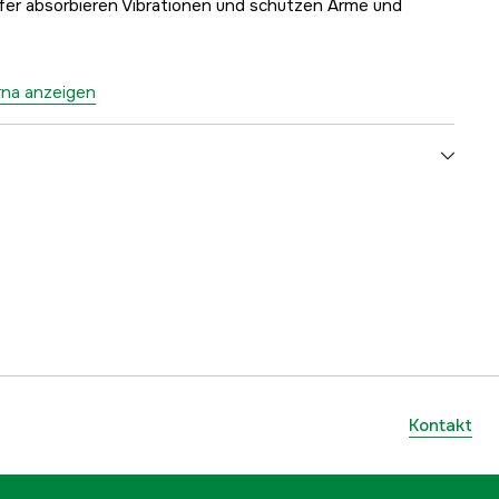
fer absorbieren Vibrationen und schützen Arme und
rna anzeigen
Benzin 2-Takt
38 cm³
1,3 mm
eder
52 Stk.
Kontakt
1.5 kW
4,0 mm