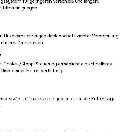
ngssystem für geringeren Verschleiß und längere
 Filterreinigungen.
 Husqvarna erzeugen dank hocheffizienter Verbrennung
ein hohes Drehmoment
g
n-Choke-/Stopp-Steuerung ermöglicht ein schnelleres
 Risiko einer Motorüberflutung.
wird Kraftstoff nach vorne gepumpt, um die Kettensäge
.