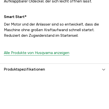
Aufklappbarer Öldeckel, der sich leicht öffnen lässt.
Smart Start®
Der Motor und der Anlasser sind so entwickelt, dass die
Maschine ohne großen Kraftaufwand schnell startet.
Reduziert den Zugwiderstand im Starterseil.
Alle Produkte von Husqvarna anzeigen
Produktspezifikationen
Antriebsquelle
Benzin 2-Takt
Zylindervolumen
35.2 cm³
Treibgliedbreite
1,3 mm