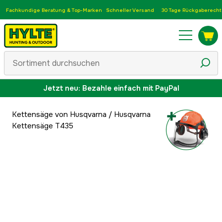
Fachkundige Beratung & Top-Marken
Schneller Versand
30 Tage Rückgaberecht
Jetzt neu: Bezahle einfach mit PayPal
Kettensäge von Husqvarna
/
Husqvarna
Kettensäge T435