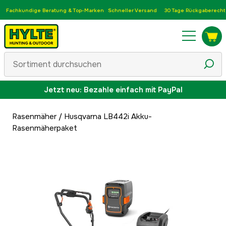
Fachkundige Beratung & Top-Marken
Schneller Versand
30 Tage Rückgaberecht
Jetzt neu: Bezahle einfach mit PayPal
Rasenmäher
/
Husqvarna LB442i Akku-
Rasenmäherpaket