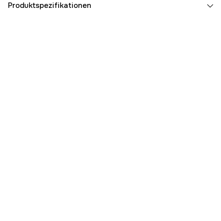
Produktspezifikationen
Batteriesystem
Husqvarna BLi
Antriebsquelle
Batterie
Antrieb
no
Schnittbreite
42 cm
Maximale Schnitthöhe
55 mm
Minimale Schnitthöhe
35 mm
Elektrostart
no
Inkl. Akku & Ladegerät
yes
Mulchen
yes
Auffangbehälter
no