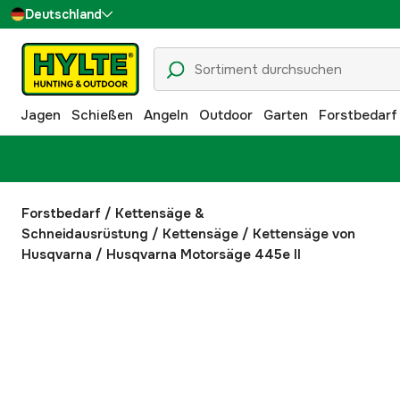
Deutschland
Sverige
Danmark
Jagen
Schießen
Angeln
Outdoor
Garten
Forstbedarf
Suomi
Norge
Forstbedarf
/
Kettensäge &
Schneidausrüstung
/
Kettensäge
/
Kettensäge von
Husqvarna
/
Husqvarna Motorsäge 445e II