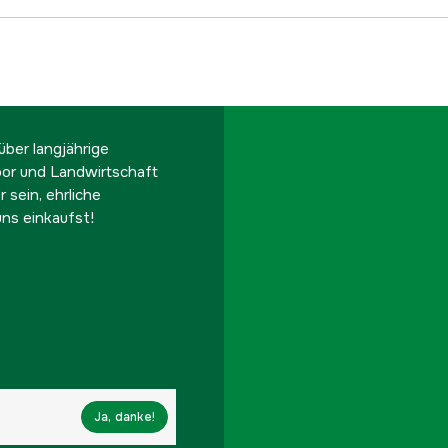
ber langjährige
oor und Landwirtschaft
 sein, ehrliche
ns einkaufst!
Ja, danke!