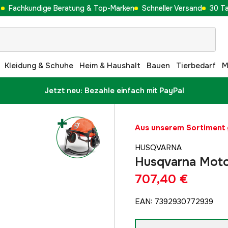
Fachkundige Beratung & Top-Marken
Schneller Versand
30 T
Kleidung & Schuhe
Heim & Haushalt
Bauen
Tierbedarf
M
Jetzt neu: Bezahle einfach mit PayPal
Aus unserem Sortimen
HUSQVARNA
Husqvarna Moto
707,40 €
EAN
:
7392930772939