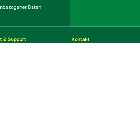
onenbezogener Daten
t & Support
Kontakt
info@hylte.de
 Reklamation
Hylte Jakt & Lantman
Hantverksgatan 15
leeren
314 34 Hyltebruk
ufen
Schweden