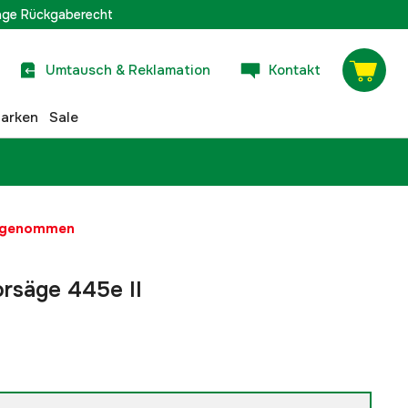
age Rückgaberecht
Umtausch & Reklamation
Kontakt
arken
Sale
t genommen
rsäge 445e II