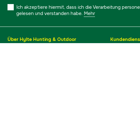
Ich akzeptiere hiermit, dass ich die Verarbeitung pers
gelesen und verstanden habe.
Mehr
Über Hylte Hunting & Outdoor
Kundendiens
Ratgeber & Tipps
Versand
Über uns
Umtausch &
Marken
Warenkorb 
Kontakt
Kauf widerr
Barrierefreiheit