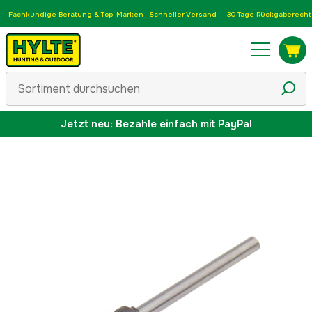
Fachkundige Beratung & Top-Marken
Schneller Versand
30 Tage Rückgaberecht
Jetzt neu: Bezahle einfach mit PayPal