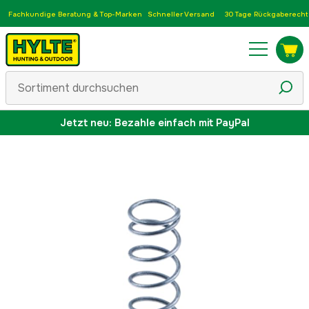
Fachkundige Beratung & Top-Marken
Schneller Versand
30 Tage Rückgaberecht
Jetzt neu: Bezahle einfach mit PayPal