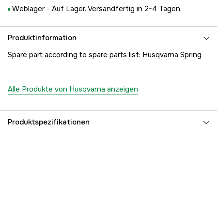
Weblager -
Auf Lager. Versandfertig in 2-4 Tagen.
Produktinformation
Spare part according to spare parts list: Husqvarna Spring
Alle Produkte von Husqvarna anzeigen
Produktspezifikationen
Referenznummer
1000174203
Teilenummer des Herstellers
5022556-01
EAN
7391883091326