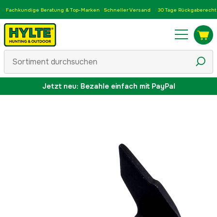
Fachkundige Beratung & Top-Marken
Schneller Versand
30 Tage Rückgaberecht
Jetzt neu: Bezahle einfach mit PayPal