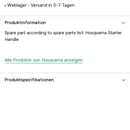
Weblager -
Versand in 5-7 Tagen.
Produktinformation
Spare part according to spare parts list: Husqvarna Starter
Handle
Alle Produkte von Husqvarna anzeigen
Produktspezifikationen
Referenznummer
1000182653
Teilenummer des Herstellers
5038950-01
EAN
7391883105016