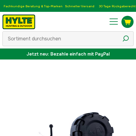
Fachkundige Beratung & Top-Marken
Schneller Versand
30 Tage Rückgaberecht
Jetzt neu: Bezahle einfach mit PayPal