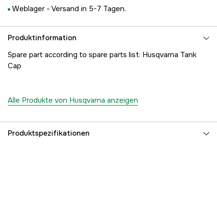
Weblager -
Versand in 5-7 Tagen.
Produktinformation
Spare part according to spare parts list: Husqvarna Tank
Cap
Alle Produkte von Husqvarna anzeigen
Produktspezifikationen
Referenznummer
1000183950
Teilenummer des Herstellers
5041132-03
EAN
7391883744468