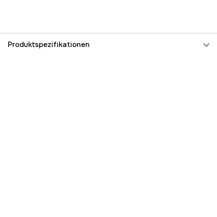
Produktspezifikationen
Referenznummer
1000001585
Teilenummer des Herstellers
32230
EAN
7350063550091