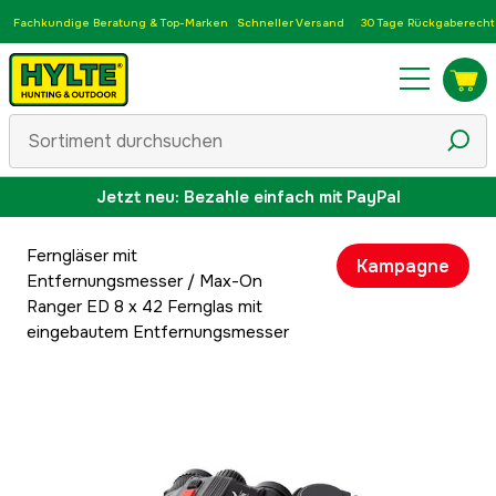
Fachkundige Beratung & Top-Marken
Schneller Versand
30 Tage Rückgaberecht
Jetzt neu: Bezahle einfach mit PayPal
Ferngläser mit
Kampagne
Entfernungsmesser
/
Max-On
Ranger ED 8 x 42 Fernglas mit
eingebautem Entfernungsmesser