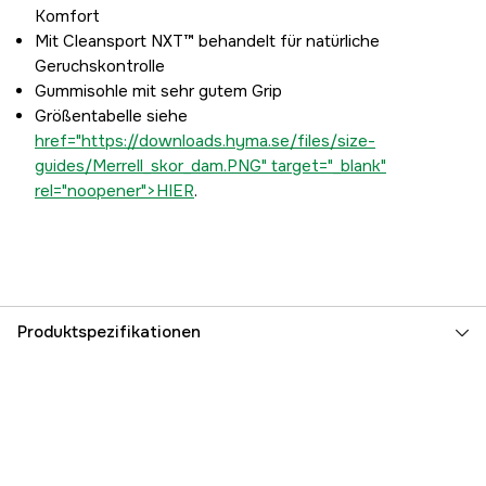
Komfort
Mit Cleansport NXT™ behandelt für natürliche
Geruchskontrolle
Gummisohle mit sehr gutem Grip
Größentabelle siehe
href="https://downloads.hyma.se/files/size-
guides/Merrell_skor_dam.PNG" target="_blank"
rel="noopener">HIER
.
Produktspezifikationen
Farbton
Schwarz
Eigenschaften
Gore-Tex
Damen/Herren
Damen