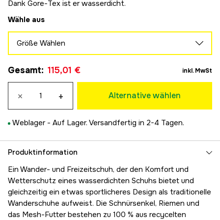
Dank Gore-Tex ist er wasserdicht.
Wähle aus
Größe Wählen
37
Gesamt
:
115,01 €
115,01 €
inkl. MwSt
38
115,01 €
×
+
Alternative wählen
39
115,01 €
Weblager -
Auf Lager. Versandfertig in 2-4 Tagen.
40
115,01 €
41
Produktinformation
115,01 €
Ein Wander- und Freizeitschuh, der den Komfort und
Wetterschutz eines wasserdichten Schuhs bietet und
gleichzeitig ein etwas sportlicheres Design als traditionelle
Wanderschuhe aufweist. Die Schnürsenkel, Riemen und
das Mesh-Futter bestehen zu 100 % aus recycelten