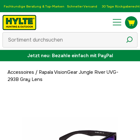
Fachkundige Beratung & Top-Marken
Schneller Versand
30 Tage Rückgaberecht
Jetzt neu: Bezahle einfach mit PayPal
Accessoires
/
Rapala VisionGear Jungle River UVG-
293B Gray Lens