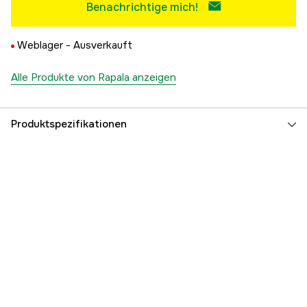
Benachrichtige mich!
Weblager -
Ausverkauft
Alle Produkte von Rapala anzeigen
Produktspezifikationen
Referenznummer
5000012264
Teilenummer des Herstellers
122754
EAN
022677312439