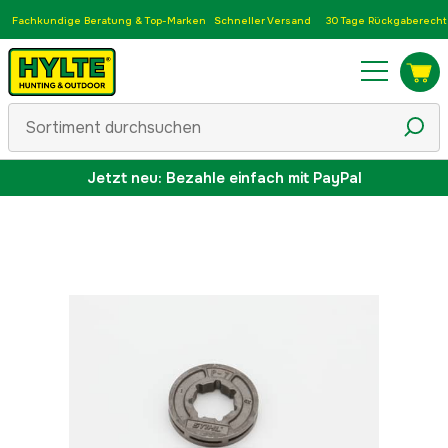
Fachkundige Beratung & Top-Marken
Schneller Versand
30 Tage Rückgaberecht
Jetzt neu: Bezahle einfach mit PayPal