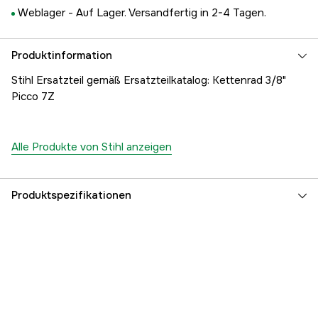
Weblager -
Auf Lager. Versandfertig in 2-4 Tagen.
Produktinformation
Stihl Ersatzteil gemäß Ersatzteilkatalog: Kettenrad 3/8"
Picco 7Z
Alle Produkte von Stihl anzeigen
Produktspezifikationen
Referenznummer
1000047188
Teilenummer des Herstellers
00006421240
EAN
795711000172