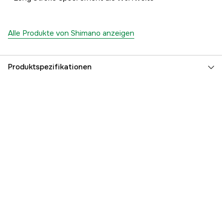
Alle Produkte von Shimano anzeigen
Produktspezifikationen
Referenznummer
5000083944
Teilenummer des Herstellers
VF500A
EAN
022255289818