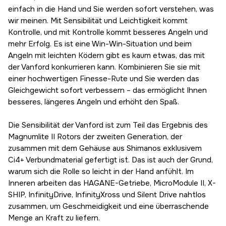
C3000
Vorübergehend ausverkauft
einfach in die Hand und Sie werden sofort verstehen, was
203,19 €
wir meinen. Mit Sensibilität und Leichtigkeit kommt
C3000 XG
Kontrolle, und mit Kontrolle kommt besseres Angeln und
203,19 €
mehr Erfolg. Es ist eine Win-Win-Situation und beim
C3000 HG
Vorübergehend ausverkauft
Angeln mit leichten Ködern gibt es kaum etwas, das mit
203,19 €
der Vanford konkurrieren kann. Kombinieren Sie sie mit
C3000S DH
einer hochwertigen Finesse-Rute und Sie werden das
216,83 €
Gleichgewicht sofort verbessern – das ermöglicht Ihnen
4000
besseres, längeres Angeln und erhöht den Spaß.
216,83 €
4000 XG
Die Sensibilität der Vanford ist zum Teil das Ergebnis des
216,83 €
Magnumlite II Rotors der zweiten Generation, der
C5000 XG
zusammen mit dem Gehäuse aus Shimanos exklusivem
216,83 €
Ci4+ Verbundmaterial gefertigt ist. Das ist auch der Grund,
warum sich die Rolle so leicht in der Hand anfühlt. Im
Inneren arbeiten das HAGANE-Getriebe, MicroModule II, X-
SHIP, InfinityDrive, InfinityXross und Silent Drive nahtlos
zusammen, um Geschmeidigkeit und eine überraschende
Menge an Kraft zu liefern.