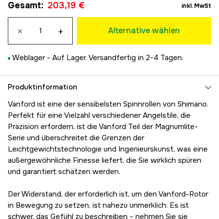
Vorübergehend ausverkauft
Gesamt
:
203,19 €
203,19 €
inkl. MwSt
C2000S HG
Vorübergehend ausverkauft
203,19 €
×
+
Alternative wählen
C2000S
Vorübergehend ausverkauft
203,19 €
Weblager -
Auf Lager. Versandfertig in 2-4 Tagen.
C2000 HG
203,19 €
2500
Produktinformation
203,19 €
Vanford ist eine der sensibelsten Spinnrollen von Shimano.
2500HG
Perfekt für eine Vielzahl verschiedener Angelstile, die
203,19 €
Präzision erfordern, ist die Vanford Teil der Magnumlite-
2500S
Serie und überschreitet die Grenzen der
203,19 €
Leichtgewichtstechnologie und Ingenieurskunst, was eine
2500S HG
Vorübergehend ausverkauft
außergewöhnliche Finesse liefert, die Sie wirklich spüren
203,19 €
und garantiert schätzen werden.
C2500S XG
Vorübergehend ausverkauft
203,19 €
Der Widerstand, der erforderlich ist, um den Vanford-Rotor
C2500S
in Bewegung zu setzen, ist nahezu unmerklich. Es ist
203,19 €
schwer, das Gefühl zu beschreiben – nehmen Sie sie