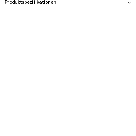
Produktspezifikationen
Farbton
Grau
Aktivität
Spaziergang
Damen/Herren
Damen
Farbe
Taupe
Jahreszeiten
Herbst, Sommer, Frühling
Referenznummer
3000079625
Teilenummer des Herstellers
125643-TPBL-36
EAN
198376872090