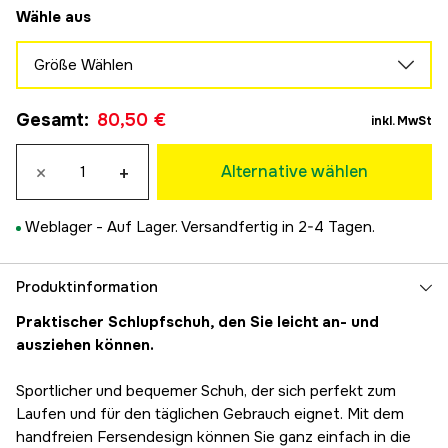
Wähle aus
Größe Wählen
36
Gesamt
:
80,50 €
80,50 €
inkl. MwSt
37
80,50 €
×
+
Alternative wählen
38
80,50 €
Weblager -
Auf Lager. Versandfertig in 2-4 Tagen.
39
80,50 €
40
Produktinformation
80,50 €
Praktischer Schlupfschuh, den Sie leicht an- und
41
ausziehen können.
80,50 €
Sportlicher und bequemer Schuh, der sich perfekt zum
Laufen und für den täglichen Gebrauch eignet. Mit dem
handfreien Fersendesign können Sie ganz einfach in die