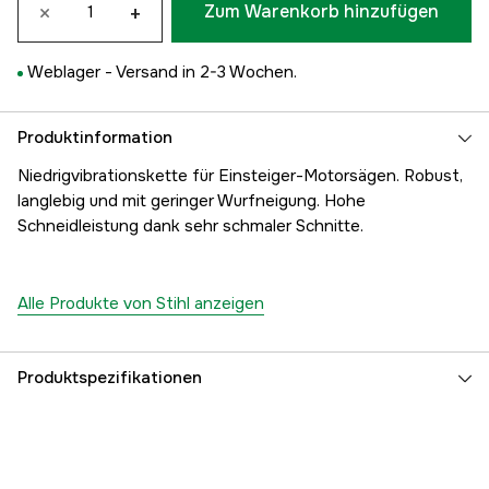
×
+
Zum Warenkorb hinzufügen
Weblager -
Versand in 2-3 Wochen.
Produktinformation
Niedrigvibrationskette für Einsteiger-Motorsägen. Robust,
langlebig und mit geringer Wurfneigung. Hohe
Schneidleistung dank sehr schmaler Schnitte.
Alle Produkte von Stihl anzeigen
Produktspezifikationen
Anzahl der Antriebsglieder
56 Stk.
Treibgliedbreite
1,1 mm