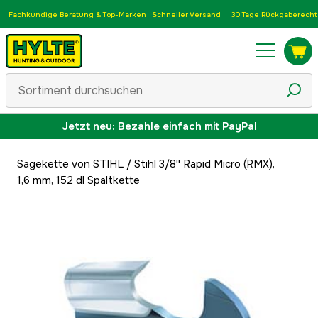
Fachkundige Beratung & Top-Marken
Schneller Versand
30 Tage Rückgaberecht
Jetzt neu: Bezahle einfach mit PayPal
Sägekette von STIHL
/
Stihl 3/8'' Rapid Micro (RMX),
1,6 mm, 152 dl Spaltkette