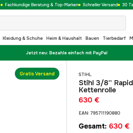
Fachkundige Beratung & Top-Marken
Schneller Versand
30 T
Kleidung & Schuhe
Heim & Haushalt
Bauen
Tierbedarf
M
Jetzt neu: Bezahle einfach mit PayPal
Gratis Versand
STIHL
Stihl 3/8'' Rapi
Kettenrolle
630 €
EAN
:
795711190880
Gesamt
:
630 €