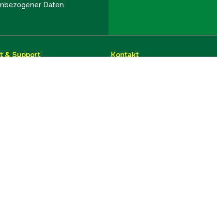
onenbezogener Daten
t & Support
Kontakt
info@hylte.de
 Reklamation
Hylte Jakt & Lantman
Hantverksgatan 15
leeren
314 34 Hyltebruk
ufen
Schweden