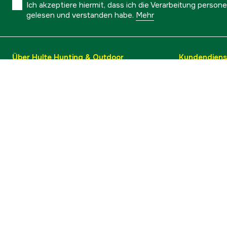
Ich akzeptiere hiermit, dass ich die Verarbeitung pers
gelesen und verstanden habe.
Mehr
Über Hylte Hunting & Outdoor
Kundendiens
Ratgeber & Tipps
Versand
Über uns
Umtausch &
Marken
Warenkorb 
Kontakt
Kauf widerr
Barrierefreiheit