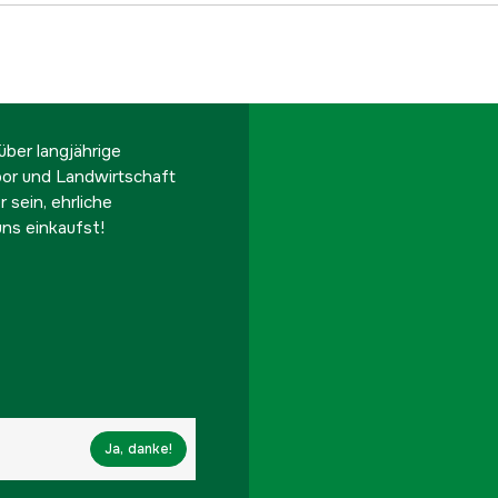
ber langjährige
oor und Landwirtschaft
 sein, ehrliche
ns einkaufst!
Ja, danke!