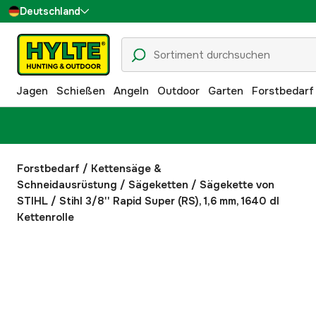
Deutschland
Sverige
Danmark
Jagen
Schießen
Angeln
Outdoor
Garten
Forstbedarf
Suomi
Norge
Forstbedarf
/
Kettensäge &
Schneidausrüstung
/
Sägeketten
/
Sägekette von
STIHL
/
Stihl 3/8'' Rapid Super (RS), 1,6 mm, 1640 dl
Kettenrolle