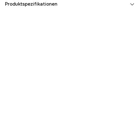
Produktspezifikationen
Anzahl der Antriebsglieder
91 Stk.
Treibgliedbreite
1,6 mm
Kettenteilung
.404''
Kurznummer
RCK
Schneidkantentyp
Standard
Schnittlänge
30 Zoll
Schwertlänge
75 cm
Garantie
1 Jahre
Globale Garantie
yes
Referenznummer
1000086590