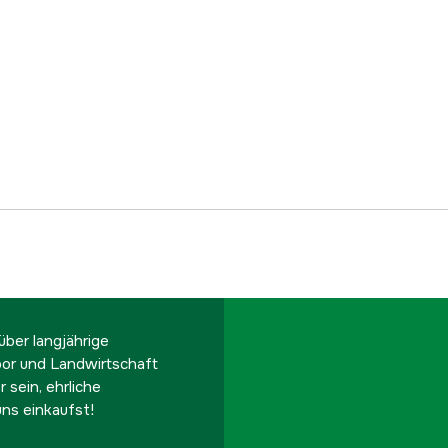
Batteriekapazität
Batterietyp
Energieinhalt
Betriebsspannung
Gewicht
Batteriespannung
Globale Garantie
ber langjährige
oor und Landwirtschaft
Garantie
 sein, ehrliche
ns einkaufst!
Referenznummer