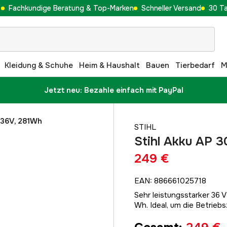
Fachkundige Beratung & Top-Marken
Schneller Versand
30 T
Kleidung & Schuhe
Heim & Haushalt
Bauen
Tierbedarf
M
Jetzt neu: Bezahle einfach mit PayPal
 36V, 281Wh
STIHL
Stihl Akku AP 
249 €
EAN
:
886661025718
Sehr leistungsstarker 36 V
Wh. Ideal, um die Betrieb