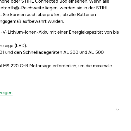
hone oder STIHL Connected Box einsehen. Wenn alle
luetooth©-Reichweite liegen, werden sie in der STIHL
Sie können auch überprüfen, ob alle Batterien
ungsgemäß aufbewahrt wurden.
6-V-Lithium-Ionen-Akku mit einer Energiekapazität von bis
nzeige (LED).
01 und den Schnellladegeräten AL 300 und AL 500
ihl MS 220 C-B Motorsäge erforderlich, um die maximale
nzeigen
Stihl AP