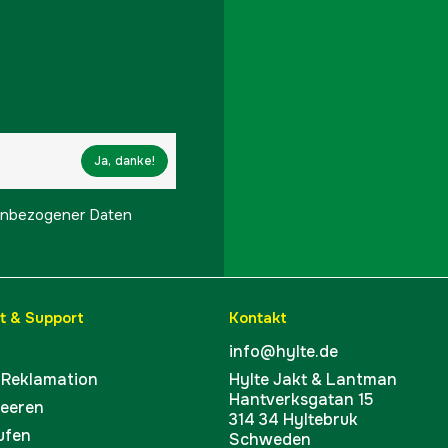
Teilenummer des Herst
EAN
Ja, danke!
onenbezogener Daten
t & Support
Kontakt
info@hylte.de
 Reklamation
Hylte Jakt & Lantman
Hantverksgatan 15
leeren
314 34 Hyltebruk
ufen
Schweden