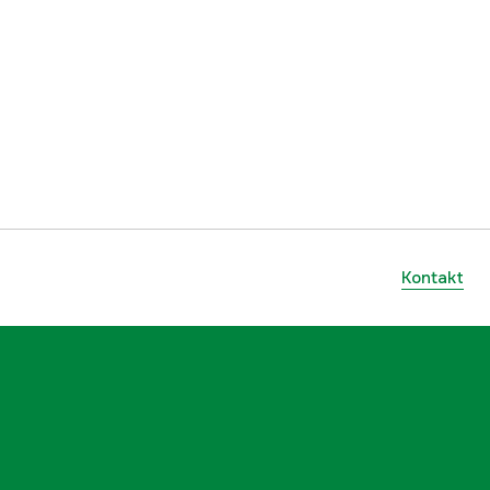
7.2 Ah
Li-Ion
281 Wh
36 V
1.8 kg
Kontakt
36 V
yes
2 Jahre
1000096331