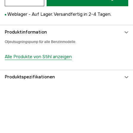
Weblager -
Auf Lager. Versandfertig in 2-4 Tagen.
Produktinformation
Oljeutsugningspump für alle Benzinmodelle.
Alle Produkte von Stihl anzeigen
Produktspezifikationen
Globale Garantie
yes
Garantie
1 Jahre
Referenznummer
1000047074
Teilenummer des Herstellers
00006300500