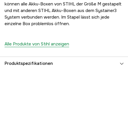
können alle Akku-Boxen von STIHL der Größe M gestapelt
und mit anderen STIHL Akku-Boxen aus dem Systainer3
System verbunden werden. Im Stapel lässt sich jede
einzelne Box problemlos öffnen.
Alle Produkte von Stihl anzeigen
Produktspezifikationen
Batteriesystem
Stihl AP
Batteriekapazität
9.4 Ah
Betriebsspannung
36 V
Referenznummer
1000857682
Teilenummer des Herstellers
EA012000009