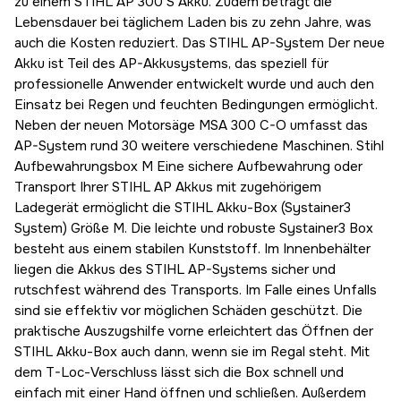
zu einem STIHL AP 300 S Akku. Zudem beträgt die
Lebensdauer bei täglichem Laden bis zu zehn Jahre, was
auch die Kosten reduziert. Das STIHL AP-System Der neue
Akku ist Teil des AP-Akkusystems, das speziell für
professionelle Anwender entwickelt wurde und auch den
Einsatz bei Regen und feuchten Bedingungen ermöglicht.
Neben der neuen Motorsäge MSA 300 C-O umfasst das
AP-System rund 30 weitere verschiedene Maschinen. Stihl
Aufbewahrungsbox M Eine sichere Aufbewahrung oder
Transport Ihrer STIHL AP Akkus mit zugehörigem
Ladegerät ermöglicht die STIHL Akku-Box (Systainer3
System) Größe M. Die leichte und robuste Systainer3 Box
besteht aus einem stabilen Kunststoff. Im Innenbehälter
liegen die Akkus des STIHL AP-Systems sicher und
rutschfest während des Transports. Im Falle eines Unfalls
sind sie effektiv vor möglichen Schäden geschützt. Die
praktische Auszugshilfe vorne erleichtert das Öffnen der
STIHL Akku-Box auch dann, wenn sie im Regal steht. Mit
dem T-Loc-Verschluss lässt sich die Box schnell und
einfach mit einer Hand öffnen und schließen. Außerdem